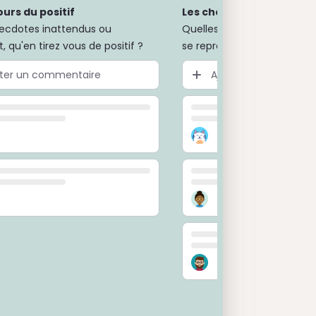
jours du positif
Les choses à faire pour l
ecdotes inattendus ou
Quelles actions mener pour
, qu'en tirez vous de positif ?
se reproduise ?
uter un commentaire
Ajouter un comment