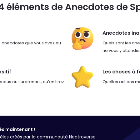
 4 éléments de Anecdotes de Sp
Anecdotes ina
 d'anecdotes que vous avez eu
Quels sont les ane
ne vous y attendie
sitif
Les choses à fa
ndus ou surprenant, qu'en tirez
Quelles actions m
ès maintenant !
odèles créés par la communauté Neatroverse.