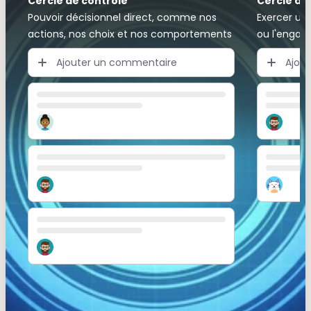
Cercle de contrôle
Cercle d'
Pouvoir décisionnel direct, comme nos
Exercer un 
actions, nos choix et nos comportements
ou l'enga
Ajouter un commentaire
Ajou